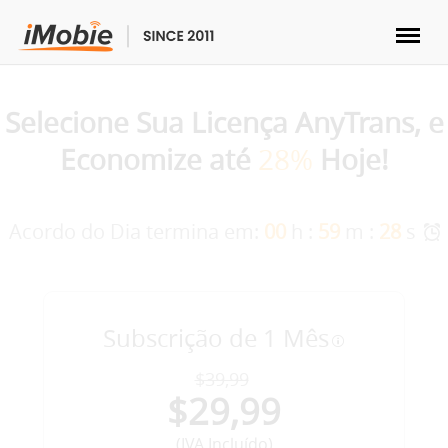
Desbloquear & Recuperar
Selecione Sua Licença AnyTrans, e
Transferir
Economize até
28%
Hoje!
Multimídia
Acordo do Dia termina em:
00
h :
59
m :
28
s
Utilitários
Soluções
Subscrição de 1 Mês
$39,99
Loja
$29,99
Download
(IVA Incluído)