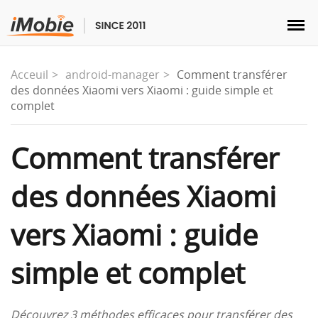
Acceuil
android-manager
Comment transférer
des données Xiaomi vers Xiaomi : guide simple et
complet
Déverrouillage & Récupération
Comment transférer
Transfert
des données Xiaomi
Multimédia
vers Xiaomi : guide
Utilitaires
simple et complet
Solutions
Découvrez 3 méthodes efficaces pour transférer des