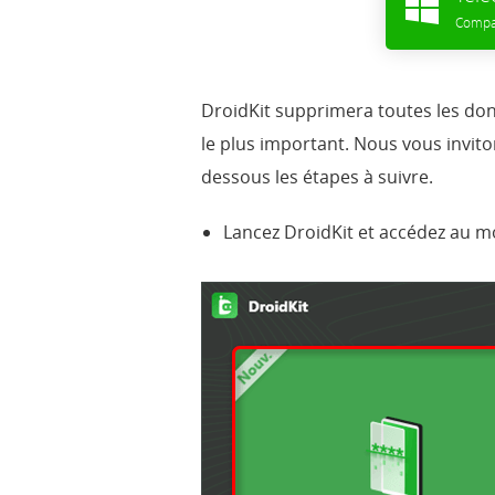
Compa
Droid
K
it
supprimera toutes les donné
le plus important. Nous vous invit
dessous les étapes à suivre.
Lancez
Droid
K
it
et accédez au mo