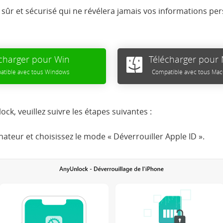
l, sûr et sécurisé qui ne révélera jamais vos informations pe
charger pour Win
Télécharger pour
tible avec tous Windows
Compatible avec tous Ma
ck, veuillez suivre les étapes suivantes :
ateur et choisissez le mode « Déverrouiller Apple ID ».