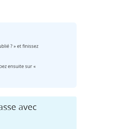
lié ? » et finissez
apez ensuite sur «
asse avec