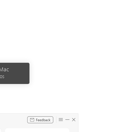
 Mac
cOS