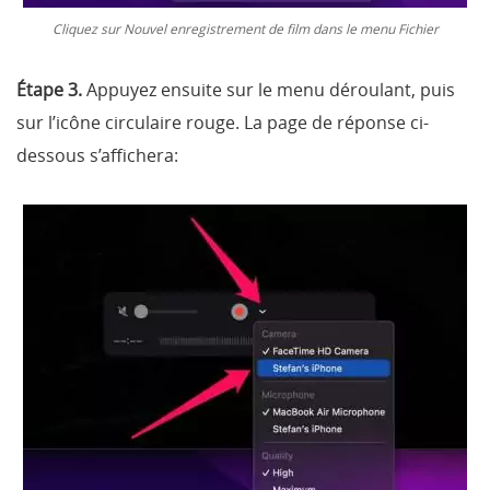
Cliquez sur Nouvel enregistrement de film dans le menu Fichier
Étape 3.
Appuyez ensuite sur le menu déroulant, puis
sur l’icône circulaire rouge. La page de réponse ci-
dessous s’affichera: