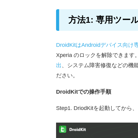
方法1: 専用ツー
DroidKitはAndroidデバイ
Xperia のロックを解除できま
出
、システム障害修復などの機
ださい。
DroidKitで
の操作
手順
Step1. DriodKitを起動