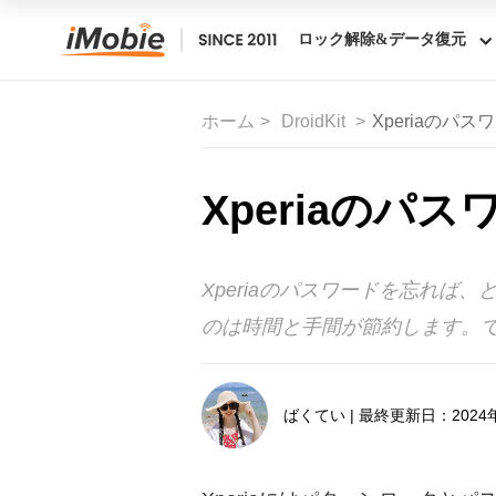
ロック解除&データ復元
ホーム
DroidKit
Xperiaのパ
Xperiaの
Xperiaのパスワードを忘れ
のは時間と手間が節約します。
ばくてい | 最終更新日：2024