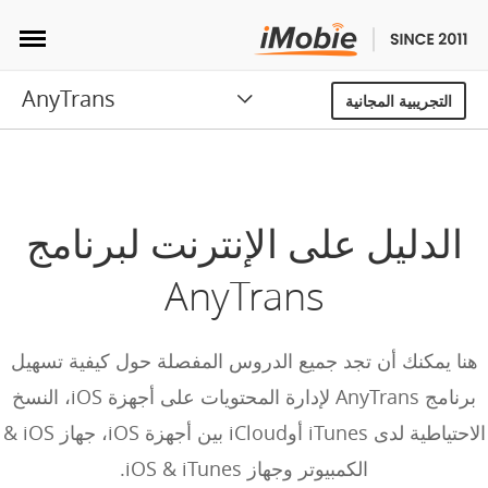
AnyTrans
فتح القفل واستعادة البيانات
التجريبية المجانية
نقل البيانات
الوسائط المتعددة
الدليل على الإنترنت لبرنامج
المزيد من الأدوات
AnyTrans
حلول
هنا يمكنك أن تجد جميع الدروس المفصلة حول كيفية تسهيل
المتجر
برنامج AnyTrans لإدارة المحتويات على أجهزة iOS، النسخ
الاحتياطية لدى iTunes أوiCloud بين أجهزة iOS، جهاز iOS &
تنزيل
الكمبيوتر وجهاز iOS & iTunes.