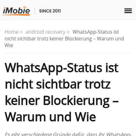
Entsperren & Wiederherstellen
Home
android recovery
WhatsApp-Status ist
nicht sichtbar trotz keiner Blockierung – Warum und
Wie
Übertragen
WhatsApp-Status ist
Multimedia
nicht sichtbar trotz
Dienstprogramme
keiner Blockierung –
Lösungen
Warum und Wie
Store
Herunterladen
Es gibt verschiedene Gründe dafür, dass Ihr WhatsApp-