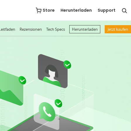
Store
Herunterladen
Support
Leitfaden
Rezensionen
Tech Specs
Herunterladen
Jetzt kaufen
andy vor verschiedenen Katastrophen retten
ildschirmsperren jeder Art in wenigen Minuten entfernen
oogle-Konto einfach und sofort entfernen
Alle Android-Systemprobleme ohne Root beheben
ollständige Kontrolle über Android-Daten und -Dateien
, die iMobie DroidKit abruft
Nachrichten & Anlagen