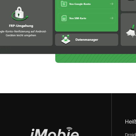
Hei
Droid