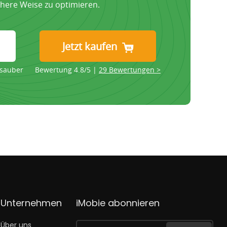
ichere Weise zu optimieren.
Jetzt kaufen
 sauber
Bewertung 4.8/5 |
29 Bewertungen >
Unternehmen
iMobie abonnieren
Über uns