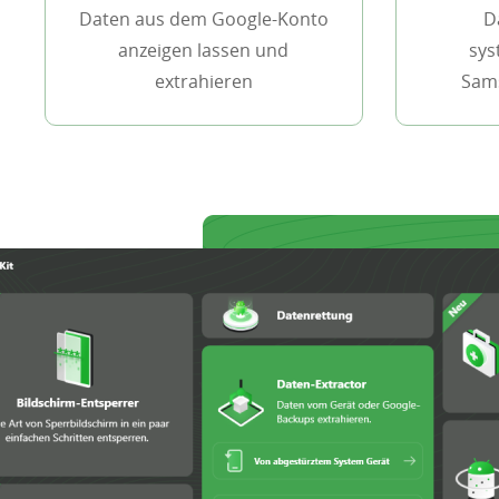
Daten aus dem Google-Konto
D
anzeigen lassen und
sys
extrahieren
Sams