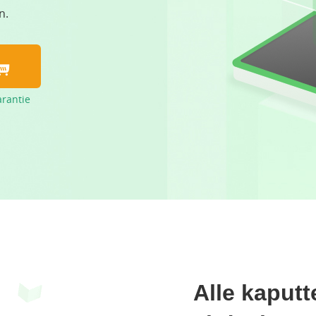
n.
arantie
Alle kaput