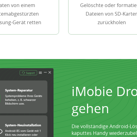
aten von einem
Gelöschte oder formatie
temabgestürzten
Dateien von SD-Karte
ung-Gerät retten
zurückholen
iMobie Dro
gehen
Die vollständige Android-Lös
kaputtes Handy wiederzubel