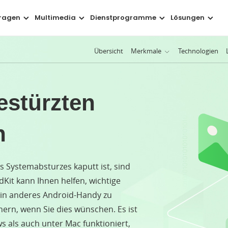
ragen
Multimedia
Dienstprogramme
Lösungen
Übersicht
Merkmale
Technologien
ne Daten auf jede mögliche Weise wiederherstellen
Ihr H
lorene Daten vom Gerät ohne Backup wiederherstellen
B
estürzten
en aus dem Google-Konto anzeigen lassen und extrahieren
G
n
en von einem systemabgestürzten Samsung-Gerät retten
öschte oder formatierte Dateien von SD-Karten zurückholen
V
 Systemabsturzes kaputt ist, sind
Kit kann Ihnen helfen, wichtige
Einige der wichtigsten Daten und Dateien
ein anderes Android-Handy zu
WhatsApp-Nachrichten & Dateien
Fotos
ern, wenn Sie dies wünschen. Es ist
s als auch unter Mac funktioniert,