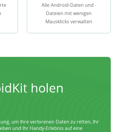
rte
Alle Android-Daten und -
n
Dateien mit wenigen
Mausklicks verwalten
idKit holen
ung, um Ihre verlorenen Daten zu retten, Ihr
eben und Ihr Handy-Erlebnis auf eine