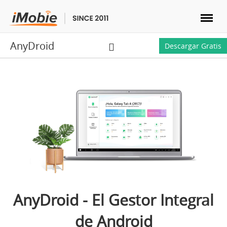
AnyDroid
Desbloquear & Recuperar
Descargar Gratis
Transferir
Multimedia
Utilidades
Solutions
Tienda
AnyDroid - El Gestor Integral
de Android
Descargar