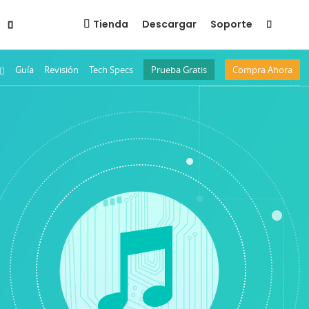
s
Tienda
Descargar
Soporte
Guía
Revisión
Tech Specs
Prueba Gratis
Compra Ahora
iPad
Devolver iOS a la Normalidad
Recuperar Problemas de iOS
Quitar el Bloqueo de Pantalla
Recuperar Código Tiempo de Uso
PhoneRescue Noticias & Tech
Tecnologías de Nueva Generación
Características Innovadoras