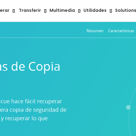
erar
Transferir
Multimedia
Utilidades
Solution
Resumen
Características
Recuperar Datos del iPhone 
Recuperar datos borrados
as de Copia
Recuperar datos de iTunes
Recuperar Datos desde iCloud
Recuperar Datos de Aplicación
cue hace fácil recuperar
iera copia de seguridad de
 y recuperar lo que