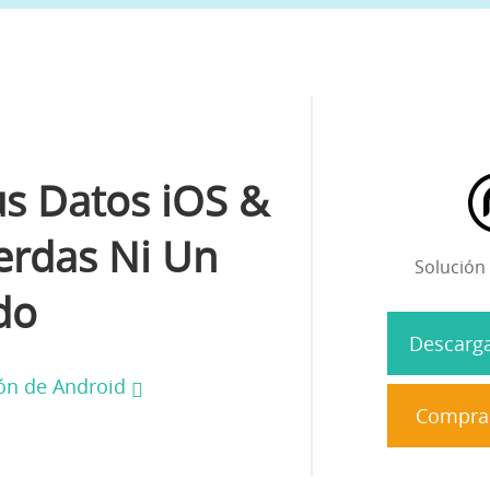
s Datos iOS &
erdas Ni Un
Solución
do
Descarga
ón de Android
Compra