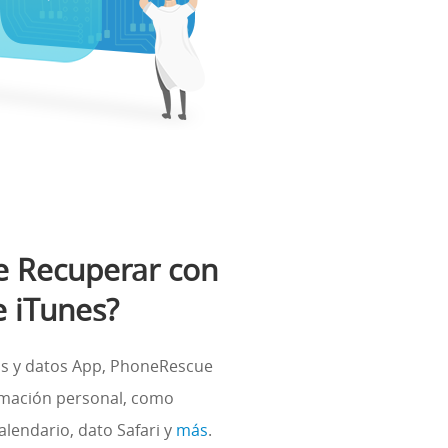
 Recuperar con
 iTunes?
os y datos App, PhoneRescue
rmación personal, como
calendario, dato Safari y
más
.