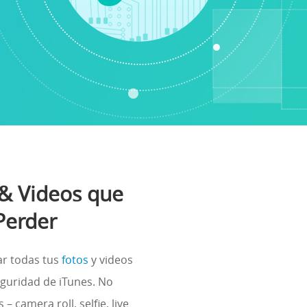
 & Videos que
Perder
r todas tus
fotos
y videos
eguridad de iTunes. No
– camera roll, selfie, live