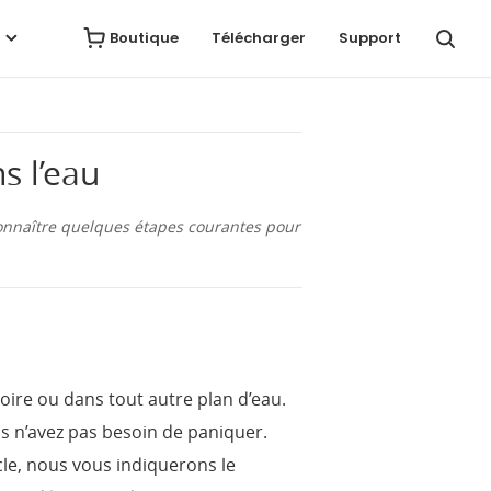
Avis
Télécharger
Acheter
Boutique
Télécharger
Support
s l’eau
 connaître quelques étapes courantes pour
noire ou dans tout autre plan d’eau.
us n’avez pas besoin de paniquer.
cle, nous vous indiquerons le