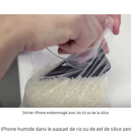
Sécher iPhone endommagé avec du riz ou de la silice
il iPhone humide dans le paquet de riz ou de gel de silice p