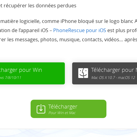
t récupérer les données perdues
matière logicielle, comme iPhone bloqué sur le logo blanc A
tion de l’appareil iOS –
PhoneRescue pour iOS
est plus prof
rer les messages, photos, musique, contacts, vidéos… aprè
charger pour Win
Télécharger pour
s 7/8/10/11
Mac OS X 10.7 - macOS 12
Télécharger
Pour Win et Mac