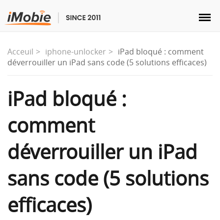
Acceuil
iphone-unlocker
iPad bloqué : comment
déverrouiller un iPad sans code (5 solutions efficaces)
Déverrouillage & Récupération
iPad bloqué :
comment
Transfert
déverrouiller un iPad
Multimédia
sans code (5 solutions
Utilitaires
efficaces)
Solutions