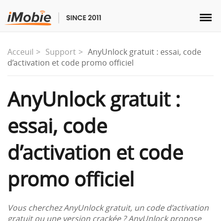
Acceuil
Support
AnyUnlock gratuit : essai, code
d’activation et code promo officiel
Déverrouillage & Récupération
AnyUnlock gratuit :
essai, code
Transfert
d’activation et code
Multimédia
promo officiel
Utilitaires
Solutions
Vous cherchez AnyUnlock gratuit, un code d’activation
gratuit ou une version crackée ? AnyUnlock propose