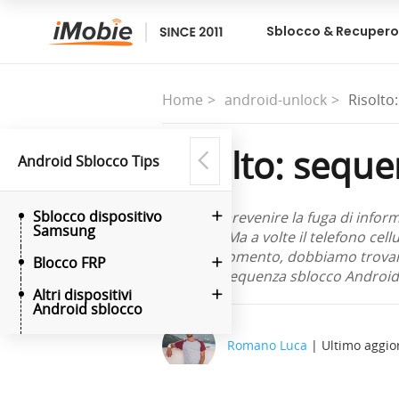
Sblocco & Recupero
Home
android-unlock
Risolto
Risolto: sequ
Android Sblocco Tips
Sblocco dispositivo
Al fine di prevenire la fuga di inf
Samsung
cellulare. Ma a volte il telefono ce
questo momento, dobbiamo trovare 
Blocco FRP
scoprire sequenza sblocco Android
Altri dispositivi
Android sblocco
Romano Luca
| Ultimo aggi