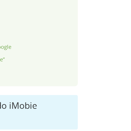
oogle
e”
do iMobie