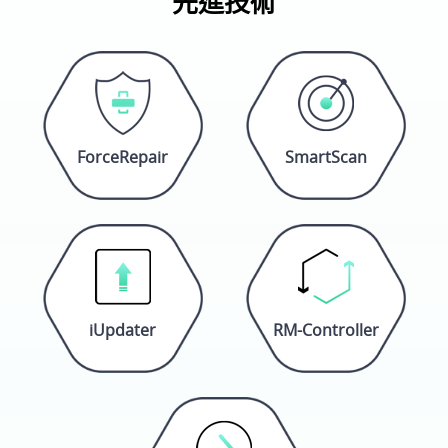
先進技術
ForceRepair
SmartScan
iUpdater
RM-Controller