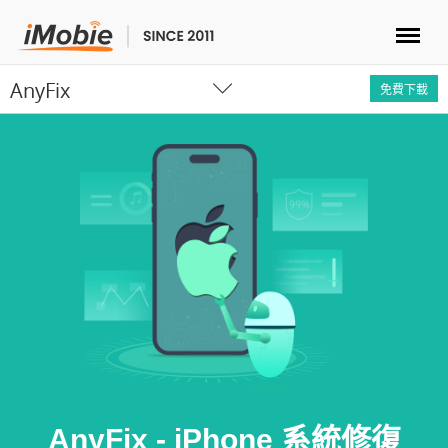
AnyFix
解鎖&復原
免費下載
傳輸
實用
手機解決方案
商店
下載
AnyFix - iPhone 系統修復
支援