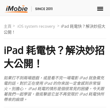
解鎖&復原
主頁
iOS system recovery
iPad 耗電快？解決妙招大
公開！
傳輸
iPad 耗電快？解決妙招
實用
大公開！
手機解決方案
如果打不到兩場遊戲，或是看不完一場電影 iPad 就急需充
商店
電的話，對於正在使用 iPad 的你來說一定會感到非常惱
火。別擔心， iPad 耗電的情形是個很常見的困擾，今天跟
著我們一起學習，徹底擊退它並不再受限於 iPad 耗電快所
下載
帶來的麻煩。
支援