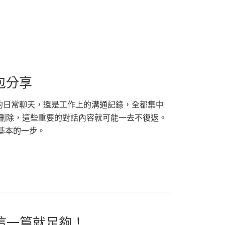
包分享
組的日常聊天，還是工作上的溝通記錄，全都集中
心刪除，這些重要的對話內容就可能一去不復返。
最基本的一步。
—看這一篇就足夠！