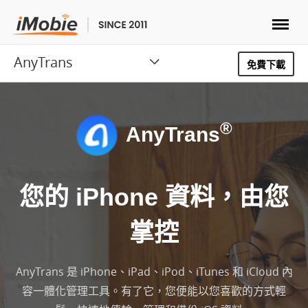
AnyTrans
解鎖&復原
免費下載
傳輸
®
AnyTrans
實用
手機解決方案
您的 iPhone 資料，由您
商店
掌控
下載
AnyTrans 是 iPhone、iPad、iPod、iTunes 和 iCloud 內
容一體化管理工具。有了它，您便能以您喜歡的方式輕
支援