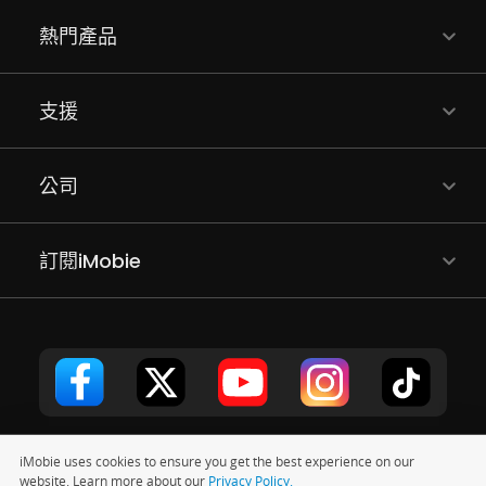
熱門產品
支援
公司
訂閱iMobie
iMobie uses cookies to ensure you get the best experience on our
版權所有 © 2011 - 2026 iMobie Inc.
隱私權政策
|
EULA
|
使用條款
|
website. Learn more about our
Privacy Policy.