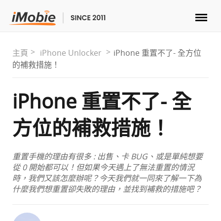
解鎖&復原
主頁
iPhone Unlocker
iPhone 重置不了- 全方位
的補救措施！
傳輸
iPhone 重置不了- 全
實用
方位的補救措施！
手機解決方案
重置手機的理由有很多 : 出售、卡 BUG、或是單純想要
商店
從 0 開始都可以！但如果今天遇上了無法重置的情況
時，我們又該怎麼辦呢？今天我們就一同來了解一下為
什麼我們想重置卻失敗的理由，並找到補救的措施吧？
下載
支援