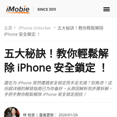
解鎖&復原
主頁
iPhone Unlocker
五大秘訣！教你輕鬆解除
iPhone 安全鎖定 ！
傳輸
五大秘訣！教你輕鬆解
實用
除 iPhone 安全鎖定 ！
手機解決方案
還在为 iPhone 突然遭遇安全锁定而手足无措？别焦虑！这
商店
份超详细的解锁指南已为你备好，从原因解析到步骤拆解，
手把手教你輕鬆解除 iPhone 安全锁定困扰！
下載
林 柏安 | 最後更新： 2026/01/26
支援