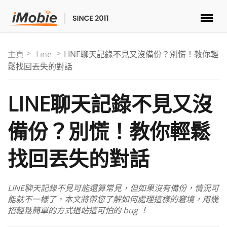
解鎖&復原
主頁
Line
LINE聊天記錄不見又沒備份？別慌！教你輕
鬆找回丟失的對話
傳輸
LINE聊天記錄不見又沒
實用
備份？別慌！教你輕鬆
手機解決方案
找回丟失的對話
商店
LINE聊天記錄不見可能還算常見，但如果沒有備份，情況可
下載
能就不一樣了。本文將帶您了解如何處理這樣的窘境，用幾
招輕鬆簡單的方式退站這可怕的 bug ！
支援