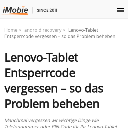
Entsperren & Wiederherstellen
Home
android recovery
Lenovo-Tablet
Entsperrcode vergessen – so das Problem beheben
Übertragen
Lenovo-Tablet
Multimedia
Entsperrcode
Dienstprogramme
vergessen – so das
Lösungen
Problem beheben
Store
Manchmal vergessen wir wichtige Dinge wie
Herunterladen
Telefonnummer oder PIN-Code für Ihr Lenovo-Tablet.