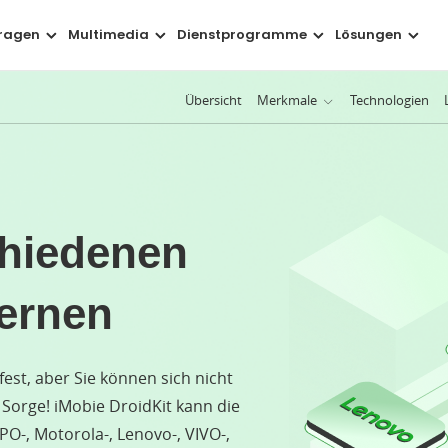
ragen
Multimedia
Dienstprogramme
Lösungen
Übersicht
Merkmale
Technologien
ne Daten auf jede mögliche Weise wiederherstellen
Ihr H
lorene Daten vom Gerät ohne Backup wiederherstellen
B
en aus dem Google-Konto anzeigen lassen und extrahieren
G
chiedenen
en von einem systemabgestürzten Samsung-Gerät retten
fernen
öschte oder formatierte Dateien von SD-Karten zurückholen
V
Einige der wichtigsten Daten und Dateien
est, aber Sie können sich nicht
WhatsApp-Nachrichten & Dateien
Fotos
 Sorge! iMobie DroidKit kann die
O-, Motorola-, Lenovo-, VIVO-,