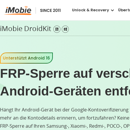
Unlock & Recovery
Übert
iMobie DroidKit
Verlore
Ver
Unterstützt Android 16
Dat
FRP-Sperre auf vers
Dat
Android-Geräten ent
Gel
Hängt Ihr Android-Gerät bei der Google-Kontoverifizierung f
mehr an die Kontodetails erinnern, um fortzufahren? Keine
FRP-Sperre auf Ihren Samsung-, Xiaomi-, Redmi-, POCO-, OPP