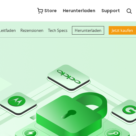
Store
Herunterladen
Support
Leitfaden
Rezensionen
Tech Specs
Herunterladen
Jetzt kaufen
andy vor verschiedenen Katastrophen retten
ildschirmsperren jeder Art in wenigen Minuten entfernen
oogle-Konto einfach und sofort entfernen
Alle Android-Systemprobleme ohne Root beheben
ollständige Kontrolle über Android-Daten und -Dateien
, die iMobie DroidKit abruft
Nachrichten & Anlagen