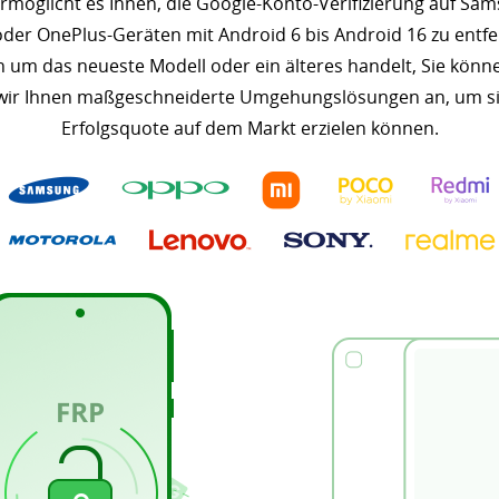
öglicht es Ihnen, die Google-Konto-Verifizierung auf Sams
oder OnePlus-Geräten mit Android 6 bis Android 16 zu entfe
h um das neueste Modell oder ein älteres handelt, Sie kön
 wir Ihnen maßgeschneiderte Umgehungslösungen an, um sich
Erfolgsquote auf dem Markt erzielen können.