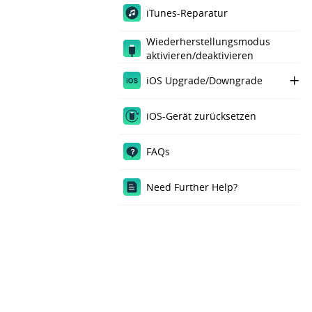
iTunes-Reparatur
Wiederherstellungsmodus
aktivieren/deaktivieren
iOS Upgrade/Downgrade
iOS Upgrade
iOS-Gerät zurücksetzen
iOS Downgrade
FAQs
Need Further Help?