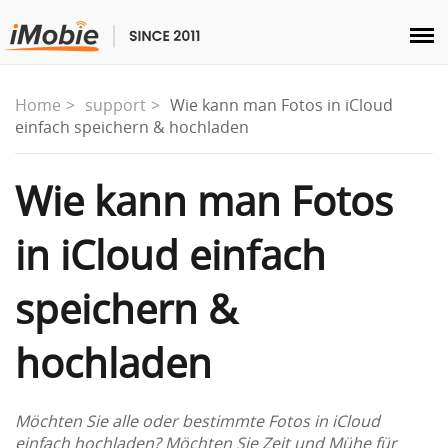
Entsperren & Wiederherstellen
Home
support
Wie kann man Fotos in iCloud
einfach speichern & hochladen
Übertragen
Wie kann man Fotos
Multimedia
in iCloud einfach
Dienstprogramme
speichern &
Lösungen
hochladen
Store
Möchten Sie alle oder bestimmte Fotos in iCloud
Herunterladen
einfach hochladen? Möchten Sie Zeit und Mühe für