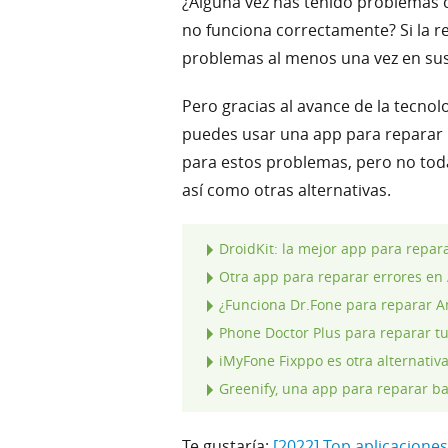
¿Alguna vez has tenido problemas 
no funciona correctamente? Si la r
problemas al menos una vez en sus
Pero gracias al avance de la tecn
puedes usar una app para reparar b
para estos problemas, pero no toda
así como otras alternativas.
DroidKit: la mejor app para repar
Otra app para reparar errores en 
¿Funciona Dr.Fone para reparar A
Phone Doctor Plus para reparar t
iMyFone Fixppo es otra alternativ
Greenify, una app para reparar ba
Te gustaría:
[2022] Top aplicacione