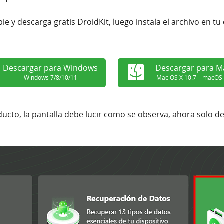
bie y descarga gratis DroidKit, luego instala el archivo en
Descargar para Windows
Descargar para M
Windows 7/8/10/11
Mac OS X 10.7 – macOS
ducto, la pantalla debe lucir como se observa, ahora solo d