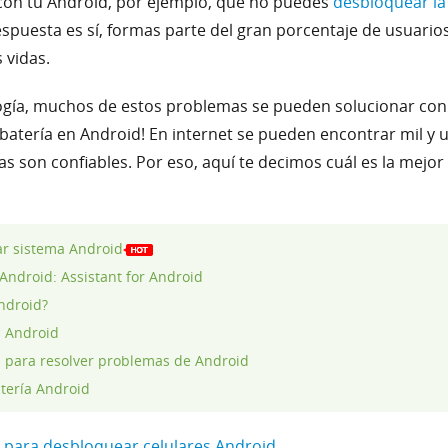
con tu Android, por ejemplo, que no puedes
desbloquear la
espuesta es sí, formas parte del gran porcentaje de usuario
 vidas.
ología, muchos de estos problemas se pueden solucionar con
atería en Android! En internet se pueden encontrar mil y u
s son confiables. Por eso, aquí te decimos cuál es la mejo
ar sistema Android
Android: Assistant for Android
ndroid?
u Android
a para resolver problemas de Android
tería Android
s para desbloquear celulares Android