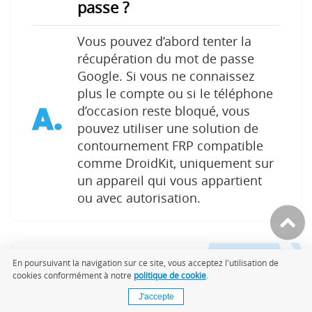
passe ?
Vous pouvez d’abord tenter la
récupération du mot de passe
Google. Si vous ne connaissez
plus le compte ou si le téléphone
A.
d’occasion reste bloqué, vous
pouvez utiliser une solution de
contournement FRP compatible
comme DroidKit, uniquement sur
un appareil qui vous appartient
ou avec autorisation.
DroidKit peut-il débloquer
En poursuivant la navigation sur ce site, vous acceptez l'utilisation de
Q.
cookies conformément à notre
politique de cookie
.
tous les téléphones bloqués
J'accepte
par compte Google ?