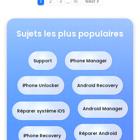
...
1
2
3
15
Next
Sujets les plus populaires
Support
iPhone Manager
iPhone Unlocker
Android Recovery
Réparer système iOS
Android Manager
iPhone Recovery
Réparer Android