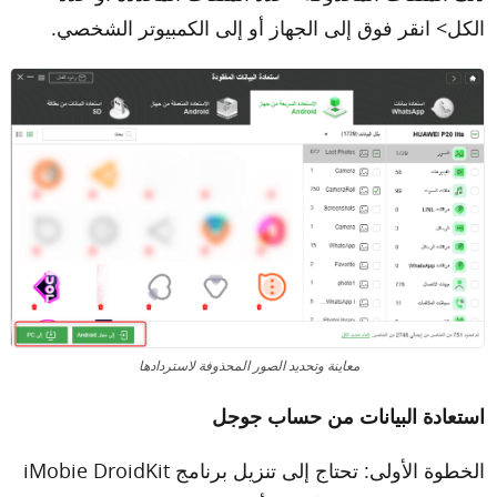
الكل> انقر فوق إلى الجهاز أو إلى الكمبيوتر الشخصي.
معاينة وتحديد الصور المحذوفة لاستردادها
استعادة البيانات من حساب جوجل
الخطوة الأولى: تحتاج إلى تنزيل برنامج iMobie DroidKit