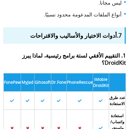
ليس مجانا.
أنواع الملفات المدعومة محدود نسبيًا.
7.أدوات الاختيار والأساليب والاقتراحات
1. التقييم الأفقي لستة برامج رئيسية، لماذا يبرز
DroidKit؟
iMobie
FonePaw
MyJad
Gihosoft
Dr.Fone
PhoneRescue
DroidKit
عدد طرق
الاستعادة
استعادة
واتساب/
ماسنجر