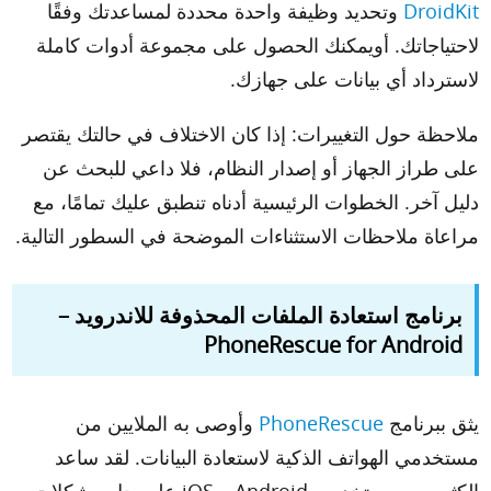
DroidKit
وتحديد وظيفة واحدة محددة لمساعدتك وفقًا
لاحتياجاتك. أويمكنك الحصول على مجموعة أدوات كاملة
لاسترداد أي بيانات على جهازك.
ملاحظة حول التغييرات: إذا كان الاختلاف في حالتك يقتصر
على طراز الجهاز أو إصدار النظام، فلا داعي للبحث عن
دليل آخر. الخطوات الرئيسية أدناه تنطبق عليك تمامًا، مع
مراعاة ملاحظات الاستثناءات الموضحة في السطور التالية.
برنامج استعادة الملفات المحذوفة للاندرويد –
PhoneRescue for Android
يثق ببرنامج
PhoneRescue
وأوصى به الملايين من
مستخدمي الهواتف الذكية لاستعادة البيانات. لقد ساعد
الكثير من مستخدمي Android و iOS على حل مشكلات