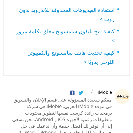
استعادة الفيديوهات المحذوفة للاندرويد بدون
روت >
كيفية فتح تليفون سامسونج مغلق بكلمة مرور
>
كيفية تحديث هاتف سامسونج والكمبيوتر
اللوحي يدويًا >
iMobie
معكم سعيدة المسؤولة على قسم الإعلان والتسويق
في موقع iMobie العربي. iMobie هي شركة
برمجيات رائدة كرست نفسها لتطوير محتويات
وتطبيقات رقمية لأجهزة iOS و Android. نحن نسعى
إلى أن نوفر لك أفضل خدمة وأن ندعمك في حل
جميع المشاكل الخاصة بجهاز iPhone أو iPad بكل