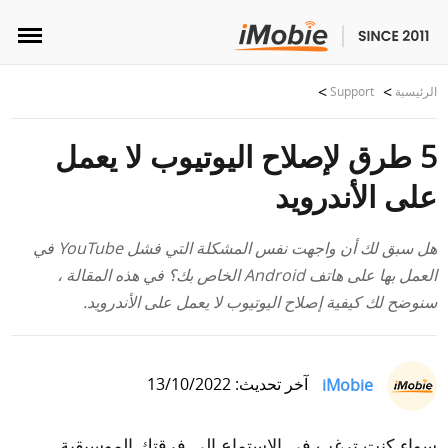
فتح القفل واستعادة البيانات
الرئيسية
Support
نقل البيانات
5 طرق لإصلاح اليوتيوب لا يعمل
على الأندرويد
الوسائط المتعددة
هل سبق لك أن واجهت نفس المشكلة التي فشل YouTube في
المزيد من الأدوات
العمل بها على هاتف Android الخاص بك؟ في هذه المقالة ،
سنوضح لك كيفية إصلاح اليوتيوب لا يعمل على الأندرويد.
حلول
المتجر
iMobie
آخر تحديث: 13/10/2022
تنزيل
سواء كنت ترغب في الاستماع إلى فرقتك الموسيقية