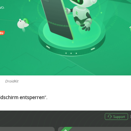
DroidKit
ldschirm entsperren
“.