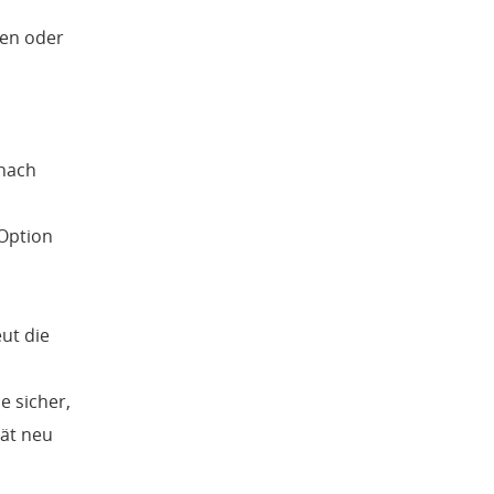
len oder
 nach
 Option
ut die
e sicher,
rät neu