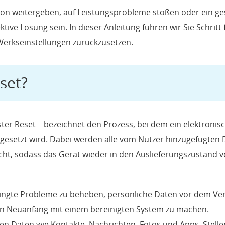
rson weitergeben, auf Leistungsprobleme stoßen oder ein ge
ive Lösung sein. In dieser Anleitung führen wir Sie Schritt 
 Werkseinstellungen zurückzusetzen.
eset?
ter Reset – bezeichnet den Prozess, bei dem ein elektronis
kgesetzt wird. Dabei werden alle vom Nutzer hinzugefügten 
scht, sodass das Gerät wieder in den Auslieferungszustand v
ngte Probleme zu beheben, persönliche Daten vor dem Ve
en Neuanfang mit einem bereinigten System zu machen.
chen Daten wie Kontakte, Nachrichten, Fotos und Apps. Stelle