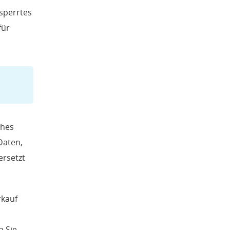
sperrtes
für
ches
Daten,
ersetzt
rkauf
n Sie