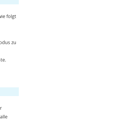
ie folgt
Modus zu
te.
r
alle