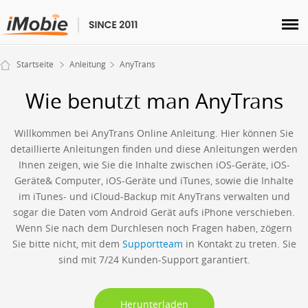
Entsperren & Wiederherstellen
Startseite
Anleitung
AnyTrans
Übertragen
Wie benutzt man AnyTrans
Multimedia
Willkommen bei AnyTrans Online Anleitung. Hier können Sie
detaillierte Anleitungen finden und diese Anleitungen werden
Dienstprogramme
Ihnen zeigen, wie Sie die Inhalte zwischen iOS-Geräte, iOS-
Geräte& Computer, iOS-Geräte und iTunes, sowie die Inhalte
Lösungen
im iTunes- und iCloud-Backup mit AnyTrans verwalten und
sogar die Daten vom Android Gerät aufs iPhone verschieben.
Store
Wenn Sie nach dem Durchlesen noch Fragen haben, zögern
Sie bitte nicht, mit dem
Supportteam
in Kontakt zu treten. Sie
sind mit 7/24 Kunden-Support garantiert.
Herunterladen
Support
Herunterladen