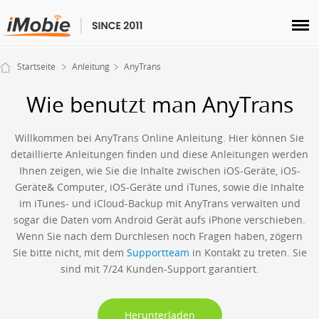
Entsperren & Wiederherstellen
Startseite
Anleitung
AnyTrans
Übertragen
Wie benutzt man AnyTrans
Multimedia
Willkommen bei AnyTrans Online Anleitung. Hier können Sie
detaillierte Anleitungen finden und diese Anleitungen werden
Dienstprogramme
Ihnen zeigen, wie Sie die Inhalte zwischen iOS-Geräte, iOS-
Geräte& Computer, iOS-Geräte und iTunes, sowie die Inhalte
Lösungen
im iTunes- und iCloud-Backup mit AnyTrans verwalten und
sogar die Daten vom Android Gerät aufs iPhone verschieben.
Store
Wenn Sie nach dem Durchlesen noch Fragen haben, zögern
Sie bitte nicht, mit dem
Supportteam
in Kontakt zu treten. Sie
sind mit 7/24 Kunden-Support garantiert.
Herunterladen
Support
Herunterladen