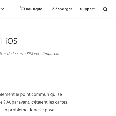
Avis
Télécharger
Acheter
Boutique
Télécharger
Support
l iOS
er de la carte SIM vers l’appareil.
ablement le point commun qui se
 ? Auparavant, c’étaient les cartes
ve. Un problème donc se pose :