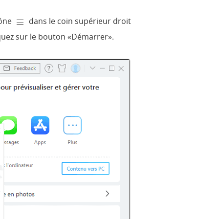
cône
dans le coin supérieur droit
iquez sur le bouton «D
émarrer
».