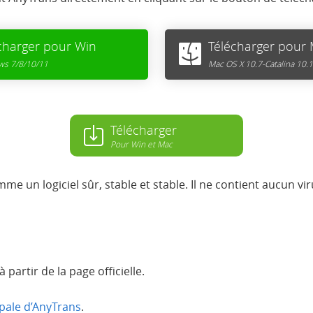
charger pour Win
Télécharger pour
s 7/8/10/11
Mac OS X 10.7-Catalina 10.
Télécharger
Pour Win et Mac
un logiciel sûr, stable et stable. Il ne contient aucun virus
artir de la page officielle.
pale d’AnyTrans
.