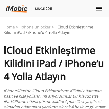
Kilidi aç ve Kurtar
Home
iphone unlocker
İCloud Etkinleştirme
Kilidini iPad / iPhone’u 4 Yolla Atlayın
Transfer
İCloud Etkinleştirme
Çözümleri
Kilidini iPad / iPhone’u
Mağaza
4 Yolla Atlayın
İndir
iPhone/iPad’de iCloud Etkinleştirme Kilidini atlamanın
Destek
basit ve hızlı yollarını mı arıyorsunuz? Bu kılavuz size
iPad/iPhone etkinleştirme kilidini Apple ID veya şifresi
olmadan atlamanıza yardımcı olacak 4 basit ve güvenilir
Diller