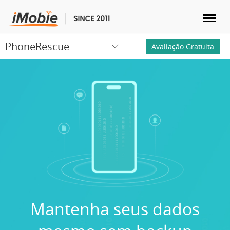
PhoneRescue
Desbloquear & Recuperar
Avaliação Gratuita
Transferir
Multimídia
Utilitários
Soluções
Loja
Mantenha seus dados
Download