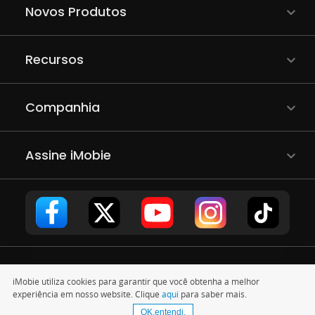
Novos Produtos
Recursos
Companhia
Assine iMobie
Copyright © 2011 - 2026 iMobie Inc. Todos os direitos
iMobie utiliza cookies para garantir que você obtenha a melhor
reservados.
Política de Privacidade
|
EULA
|
Termos de uso
|
experiência em nosso website. Clique
aqui
para saber mais.
Mapa do site
OK,entendi.