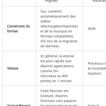
migrées
notificat
Oui, convertir
automatiquement des
vidéos
Conversion du
téléchargées/importées
NON
format
et de la musique en
formats compatibles
iOS lors de la migration
de données.
En général, la vitesse
est plus rapide que
Processus 
d’autres applications,
Vitesse
et incomple
comme 50+
toujours
morceaux ou 800
photos en 1 minute.
Cette fonction est
Gratuite, d’autres
fonctions sont payants
Gratuit/Payant
(la version test gratuite
Gratuit