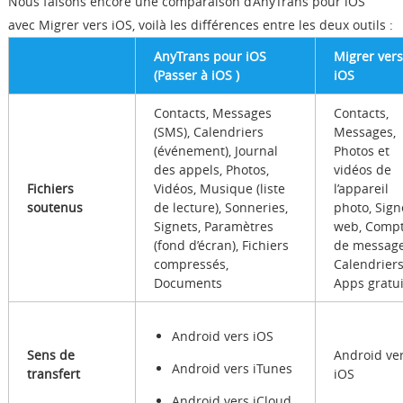
Nous faisons encore une comparaison d’AnyTrans
pour iOS
avec Migrer vers iOS, voilà les différences entre les deux outils :
AnyTrans
pour iOS
Migrer vers
(Passer à iOS )
iOS
Contacts, Messages
Contacts,
(SMS), Calendriers
Messages,
(événement), Journal
Photos et
des appels, Photos,
vidéos de
Fichiers
Vidéos, Musique (liste
l’appareil
soutenus
de lecture), Sonneries,
photo, Sign
Signets, Paramètres
web, Comp
(fond d’écran), Fichiers
de message
compressés,
Calendriers
Documents
Apps gratui
Android vers iOS
Sens de
Android ve
Android vers iTunes
transfert
iOS
Android vers iCloud