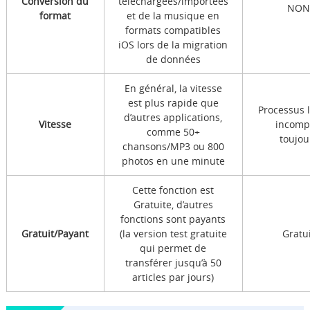
Conversion du
téléchargées/importées
NO
format
et de la musique en
formats compatibles
iOS lors de la migration
de données
En général, la vitesse
est plus rapide que
Processus 
d’autres applications,
Vitesse
incomp
comme 50+
toujou
chansons/MP3 ou 800
photos en une minute
Cette fonction est
Gratuite, d’autres
fonctions sont payants
Gratuit/Payant
(la version test gratuite
Gratu
qui permet de
transférer jusqu’à 50
articles par jours)