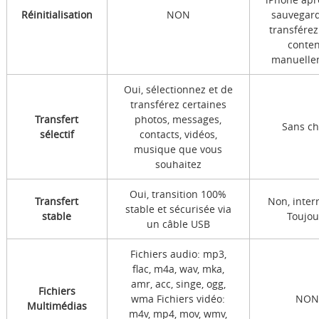
Réinitialisation
NON
sauvegard
transférez
conte
manuelle
Oui, sélectionnez et de
transférez certaines
Transfert
photos, messages,
Sans ch
sélectif
contacts, vidéos,
musique que vous
souhaitez
Oui, transition 100%
Transfert
Non, inte
stable et sécurisée via
stable
Toujou
un câble USB
Fichiers audio: mp3,
flac, m4a, wav, mka,
amr, acc, singe, ogg,
Fichiers
wma Fichiers vidéo:
NO
Multimédias
m4v, mp4, mov, wmv,