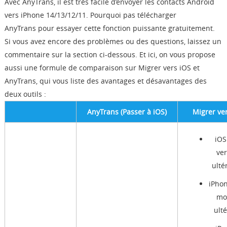
Avec AnyTrans, il est très facile d’envoyer les contacts Android
vers iPhone 14/13/12/11. Pourquoi pas télécharger
AnyTrans pour essayer cette fonction puissante gratuitement.
Si vous avez encore des problèmes ou des questions, laissez un
commentaire sur la section ci-dessous. Et ici, on vous propose
aussi une formule de comparaison sur Migrer vers iOS et
AnyTrans, qui vous liste des avantages et désavantages des
deux outils :
AnyTrans (Passer à iOS)
Migrer ve
iOS
ve
ulté
iPho
mo
ult