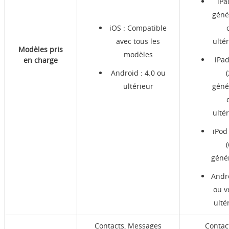
iPa
géné
iOS : Compatible
avec tous les
ulté
Modèles pris
modèles
iPa
en charge
Android : 4.0 ou
ultérieur
géné
ulté
iPod
géné
Andr
ou v
ulté
Contacts, Messages
Contac