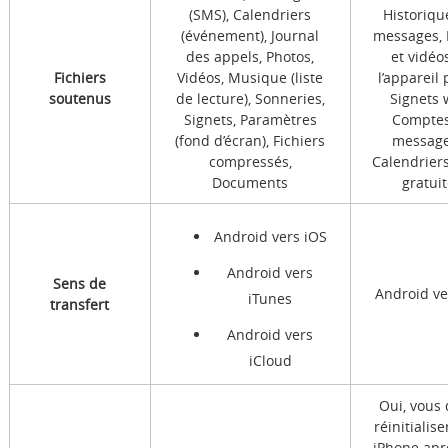
(SMS), Calendriers
Historiqu
(événement), Journal
messages, 
des appels, Photos,
et vidéo
Fichiers
Vidéos, Musique (liste
l’appareil 
soutenus
de lecture), Sonneries,
Signets 
Signets, Paramètres
Comptes
(fond d’écran), Fichiers
message
compressés,
Calendrier
Documents
gratui
Android vers iOS
Android vers
Sens de
Android ve
iTunes
transfert
Android vers
iCloud
Oui, vous
réinitialise
iPhone apr