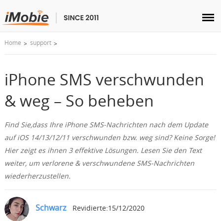
Home
support
Entsperren & Wiederherstellen
Übertragen
iPhone SMS verschwunden
& weg – So beheben
Multimedia
Find Sie,dass Ihre iPhone SMS-Nachrichten nach dem Update
Dienstprogramme
auf iOS 14/13/12/11 verschwunden bzw. weg sind? Keine Sorge!
Hier zeigt es ihnen 3 effektive Lösungen. Lesen Sie den Text
Lösungen
weiter, um verlorene & verschwundene SMS-Nachrichten
wiederherzustellen.
Store
Schwarz
Revidierte:15/12/2020
Herunterladen