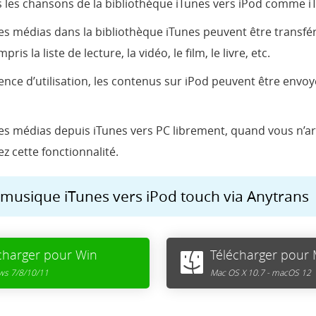
s les chansons de la bibliothèque iTunes vers iPod comme i
s médias dans la bibliothèque iTunes peuvent être transféré
s la liste de lecture, la vidéo, le film, le livre, etc.
ence d’utilisation, les contenus sur iPod peuvent être envo
s médias depuis iTunes vers PC librement, quand vous n’ar
z cette fonctionnalité.
musique iTunes vers iPod touch via Anytrans
charger pour Win
Télécharger pour
s 7/8/10/11
Mac OS X 10.7 - macOS 12