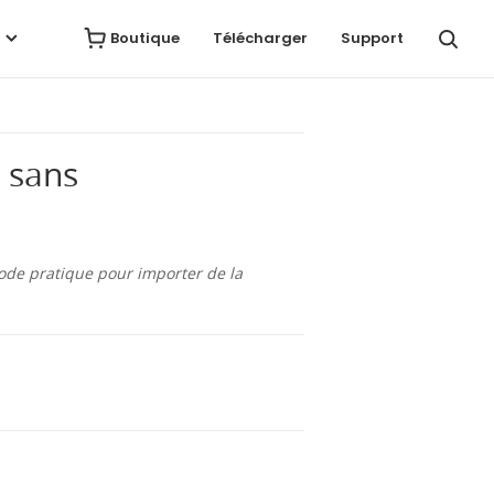
Avis
Télécharger
Acheter
Boutique
Télécharger
Support
 sans
ode pratique pour importer de la