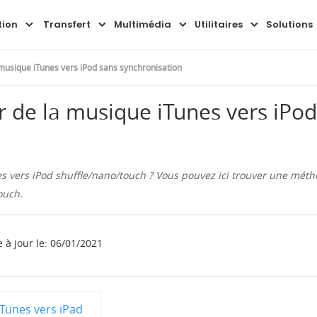
Aperçu
Guide
FAQ
tion
Transfert
Multimédia
Utilitaires
Solutions
usique iTunes vers iPod sans synchronisation
 de la musique iTunes vers iPod
 vers iPod shuffle/nano/touch ? Vous pouvez ici trouver une méth
ouch.
 à jour le: 06/01/2021
iTunes vers iPad