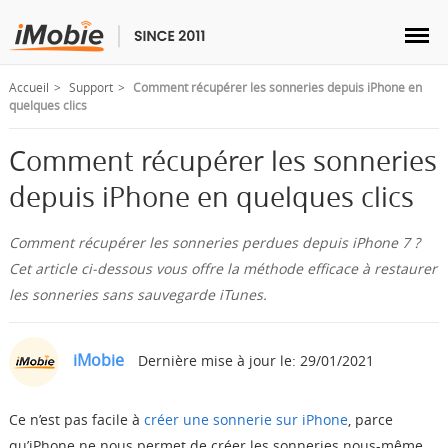
Accueil
Support
Comment récupérer les sonneries depuis iPhone en
quelques clics
Comment récupérer les sonneries
Déverrouillage & Récupération
depuis iPhone en quelques clics
Transfert
Comment récupérer les sonneries perdues depuis iPhone 7 ?
Cet article ci-dessous vous offre la méthode efficace à restaurer
les sonneries sans sauvegarde iTunes.
Multimédia
Utilitaires
iMobie
Dernière mise à jour le: 29/01/2021
Solutions
Ce n’est pas facile à
créer une sonnerie sur iPhone
, parce
qu’iPhone ne nous permet de créer les sonneries nous-même.