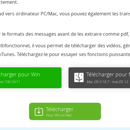
ctement.
ud vers ordinateur PC/Mac, vous pouvez également les tran
 le formats des messages avant de les extraire comme pdf, h
ltifonctionnel, il vous permet de télécharger des vidéos, gér
 iTunes. Téléchargez-le pour essayer ses fonctions puissante
charger pour Win
Télécharger pour
s 7/8/10/11
Mac OS X 10.7 - macOS 12
Télécharger
Pour Win et Mac