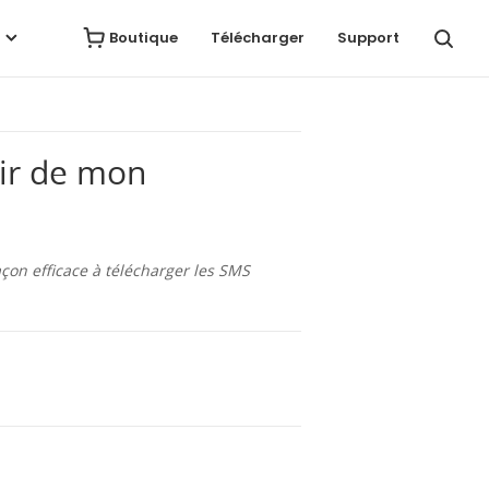
Avis
Télécharger
Acheter
Boutique
Télécharger
Support
tir de mon
açon efficace à télécharger les SMS